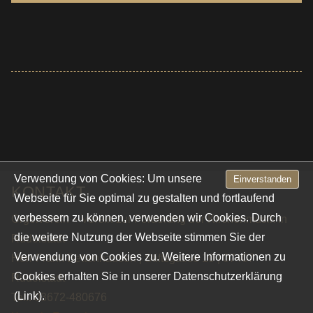
Verwendung von Cookies: Um unsere
Einverstanden
KONTAKT
Webseite für Sie optimal zu gestalten und fortlaufend
verbessern zu können, verwenden wir Cookies. Durch
Orgelverein – Verein zur Förderung der Kirchenmusik in
die weitere Nutzung der Webseite stimmen Sie der
Rudolstadt
Verwendung von Cookies zu. Weitere Informationen zu
Herr Frank Bettenhausen | Stiftsgasse 10 | 07407
Cookies erhalten Sie in unserer
Datenschutzerklärung
Rudolstadt
(Link).
Tel.: 03672-480676