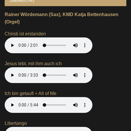
Stadtkirche)
Rainer Wördemann (Sax), KMD Katja Bettenhausen
(Orgel)
Christi ist erstanden
Jesus lebt, mit ihm auch ich
Ich bin getauft + All of Me
Libertango