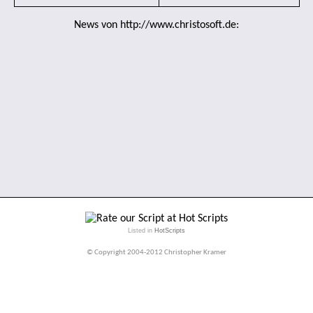
News von
http://www.christosoft.de
:
Listed in
HotScripts
© Copyright 2004-2012
Christopher Kramer