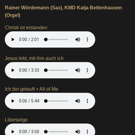
Rainer Wördemann (Sax), KMD Katja Bettenhausen
(Orgel)
Christi ist erstanden
Jesus lebt, mit ihm auch ich
Ich bin getauft + All of Me
Libertango