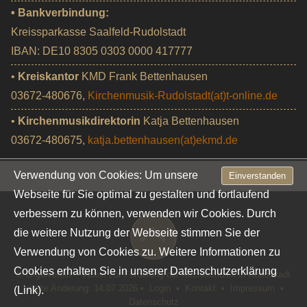
• Bankverbindung:
Kreissparkasse Saalfeld-Rudolstadt
IBAN: DE10 8305 0303 0000 417777
•
Kreiskantor
KMD Frank Bettenhausen
03672-480676,
Kirchenmusik-Rudolstadt(at)t-online.de
•
Kirchenmusikdirektorin
Katja Bettenhausen
03672-480675,
katja.bettenhausen(at)ekmd.de
Verwendung von Cookies: Um unsere
Einverstanden
Webseite für Sie optimal zu gestalten und fortlaufend
verbessern zu können, verwenden wir Cookies. Durch
die weitere Nutzung der Webseite stimmen Sie der
Verwendung von Cookies zu. Weitere Informationen zu
Cookies erhalten Sie in unserer
Datenschutzerklärung
© Orgelverein – Verein zur Förderung der Kirchenmusik in Rudolstadt
Letzte Änderung: 14.07.2026 •
Login
•
Kontakt
•
Impressum
•
(Link).
Datenschutz