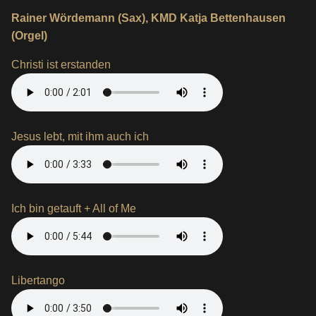
Rainer Wördemann (Sax), KMD Katja Bettenhausen
(Orgel)
Christi ist erstanden
Jesus lebt, mit ihm auch ich
Ich bin getauft + All of Me
Libertango