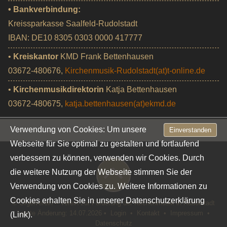
• Bankverbindung:
Kreissparkasse Saalfeld-Rudolstadt
IBAN: DE10 8305 0303 0000 417777
•
Kreiskantor
KMD Frank Bettenhausen
03672-480676,
Kirchenmusik-Rudolstadt(at)t-online.de
•
Kirchenmusikdirektorin
Katja Bettenhausen
03672-480675,
katja.bettenhausen(at)ekmd.de
Verwendung von Cookies: Um unsere
Einverstanden
Webseite für Sie optimal zu gestalten und fortlaufend
verbessern zu können, verwenden wir Cookies. Durch
die weitere Nutzung der Webseite stimmen Sie der
Verwendung von Cookies zu. Weitere Informationen zu
Cookies erhalten Sie in unserer
Datenschutzerklärung
© Orgelverein – Verein zur Förderung der Kirchenmusik in Rudolstadt
Letzte Änderung: 14.07.2026 •
Login
•
Kontakt
•
Impressum
•
(Link).
Datenschutz